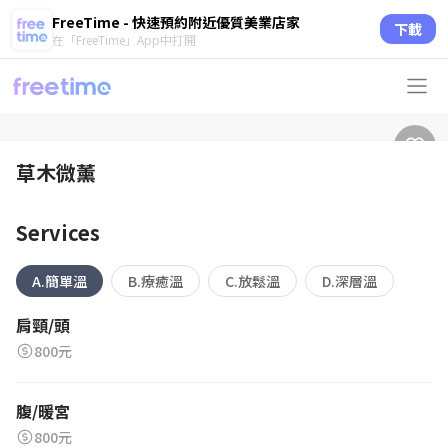
FreeTime - 快速預約附近優質美業店家
下載
在「FreeTime」App中打開
草木微薰
Services
A.簡單溫
B.療癒溫
C.放鬆溫
D.深層溫
肩頸/頭
800元
腹/暖宮
800元