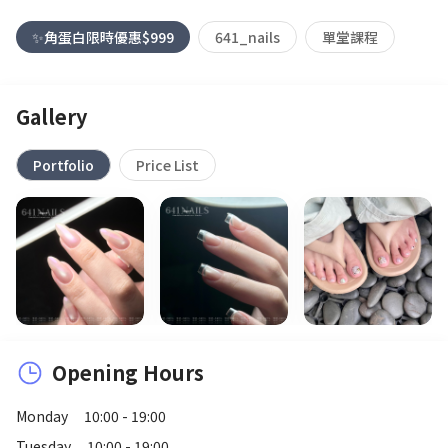
✨角蛋白限時優惠$999
641_nails
單堂課程
Gallery
Portfolio
Price List
Opening Hours
Monday
10:00 - 19:00
Tuesday
10:00 - 19:00