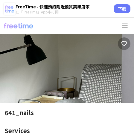
FreeTime - 快速預約附近優質美業店家
下載
在「FreeTime」App中打開
circle
circle
circle
circle
circle
circle
641_nails
Services