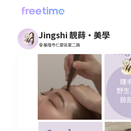
Jingshi 靚蒔·美學
基隆市仁愛區愛二路