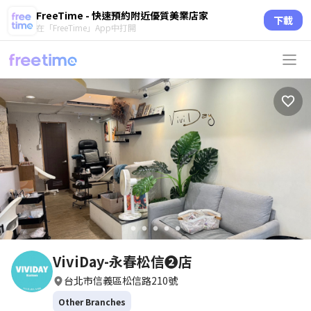
FreeTime - 快速預約附近優質美業店家
下載
在「FreeTime」App中打開
circle
circle
circle
circle
circle
ViviDay-永春松信❷店
台北市信義區松信路210號
Other Branches