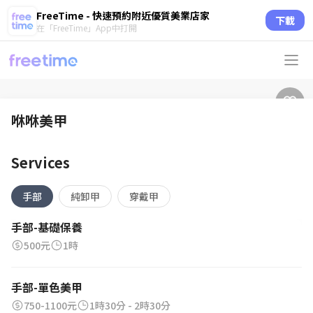
FreeTime - 快速預約附近優質美業店家
下載
在「FreeTime」App中打開
咻咻美甲
Services
手部
純卸甲
穿戴甲
手部-基礎保養
500元
1時
手部-單色美甲
750-1100元
1時30分 - 2時30分