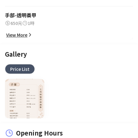
手部-透明養甲
650元
1時
View More
Gallery
Price List
Opening Hours