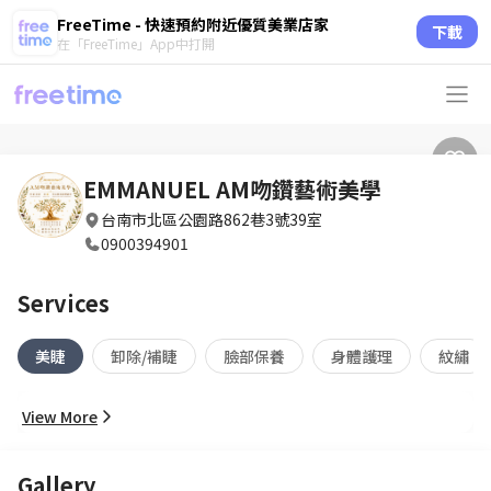
FreeTime - 快速預約附近優質美業店家
下載
在「FreeTime」App中打開
EMMANUEL AM吻鑽藝術美學
台南市北區公園路862巷3號39室
0900394901
Services
美睫
卸除/補睫
臉部保養
身體護理
紋繡
View More
Gallery