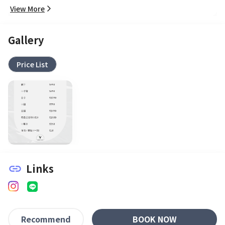
View More
Gallery
Price List
Links
link
BOOK NOW
Recommend