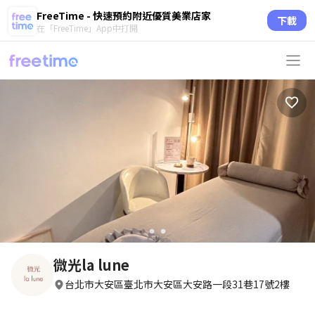
FreeTime - 快速預約附近優質美業店家
下載
在「FreeTime」App中打開
circle
circle
微光la lune
台北市大安區臺北市大安區大安路一段31巷17號2樓