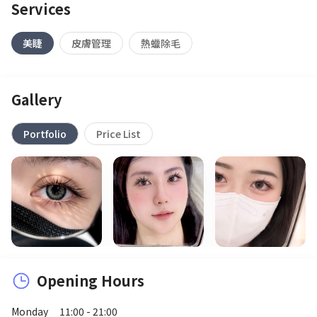
Services
美睫
皮膚管理
熱蠟除毛
Gallery
Portfolio
Price List
Opening Hours
Monday
11:00 - 21:00