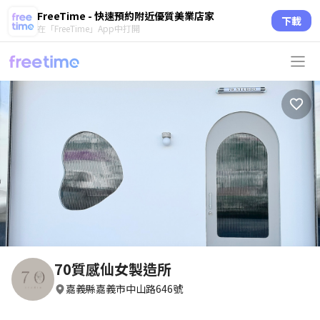
FreeTime - 快速預約附近優質美業店家
下載
在「FreeTime」App中打開
70質感仙女製造所
嘉義縣嘉義市中山路646號