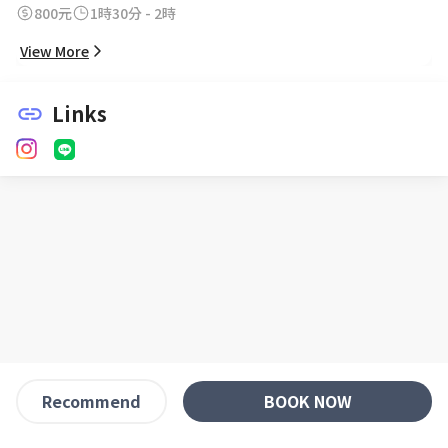
800元
1時30分 - 2時
View More
Links
link
BOOK NOW
Recommend