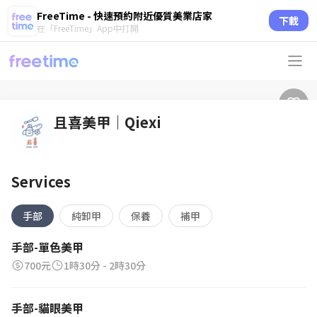
FreeTime - 快速預約附近優質美業店家
下載
在「FreeTime」App中打開
且喜美甲｜Qiexi
Services
手部
純卸甲
保養
補甲
手部-單色美甲
700元
1時30分 - 2時30分
手部-貓眼美甲