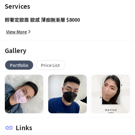
Services
輕奢定妝眉 妝感 薄痂無漸層 $8000
View More
Gallery
Portfolio
Price List
Links
link