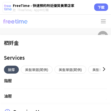
FreeTime - 快速預約附近優質美業店家
下載
在「FreeTime」App中打開
柶奷金
Services
按摩
美髮單選(範例)
美髮單選(範例)
美髮複合式
指壓
油壓