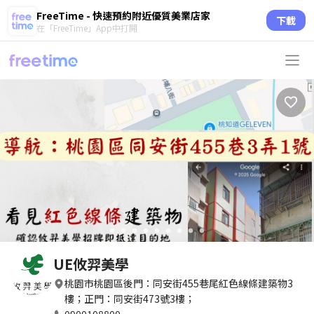
FreeTime - 快速預約附近優質美業店家
下載
在「FreeTime」App中打開
circle
circle
circle
circle
circle
circle
circle
circle
circle
UE攸羿美學
桃園市桃園區後門：同安街455巷尾紅色線條建築物3
樓；正門：同安街473號3樓；