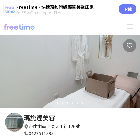
FreeTime - 快速預約附近優質美業店家
下載
在「FreeTime」App中打開
circle
circle
circle
circle
circle
circle
瑪旎達美容
台中市南屯區大川街126號
0422511393