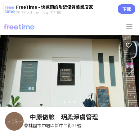
FreeTime - 快速預約附近優質美業店家
下載
在「FreeTime」App中打開
circle
circle
circle
｜中原做臉｜玥柔淨膚管理
桃園市中壢區新中二街21號