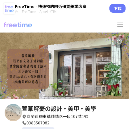
FreeTime - 快速預約附近優質美業店家
下載
在「FreeTime」App中打開
circle
circle
circle
circle
萱草解憂の設計·美甲·美學
宜蘭縣羅東鎮純精路一段107巷1號
0983507982