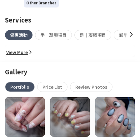
Other Branches
Services
優惠活動
手｜凝膠項目
足｜凝膠項目
卸甲
View More
Gallery
Portfolio
Price List
Review Photos