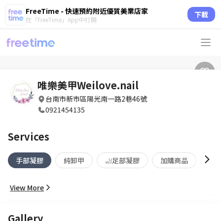
FreeTime - 快速預約附近優質美業店家
下載
在「FreeTime」App中打開
唯樂美甲Weilove.nail
台南市新市區陽光南一路2巷46號
0921454135
Services
手部凝膠
純卸甲
🦶足部凝膠
加購商品
🦶
View More
Gallery