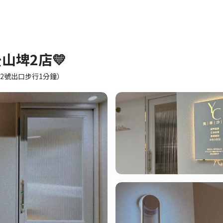
山埤2店💛
埤2號出口步行1分鐘）