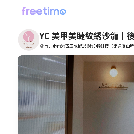
YC 美甲美睫紋綉沙龍｜後
台北市南港區玉成街166巷34號1樓（捷運後山