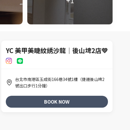
+1
YC 美甲美睫紋綉沙龍｜後山埤2店💛
睫（以上未顯示選項請私訊）
台北市南港區玉成街166巷34號1樓（捷運後山埤2
號出口步行1分鐘）
BOOK NOW