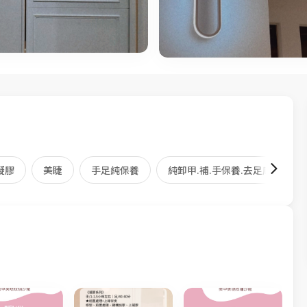
凝膠
美睫
手足純保養
純卸甲.補.手保養.去足底.純卸