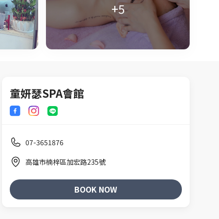
+5
童妍瑟SPA會館
養膚SPA系列
Relax 精油舒壓系列
BODY深層保養系列
07-3651876
高雄市楠梓區加宏路235號
BOOK NOW