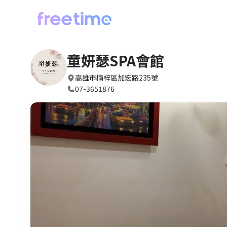
童妍瑟SPA會館
高雄市楠梓區加宏路235號
07-3651876