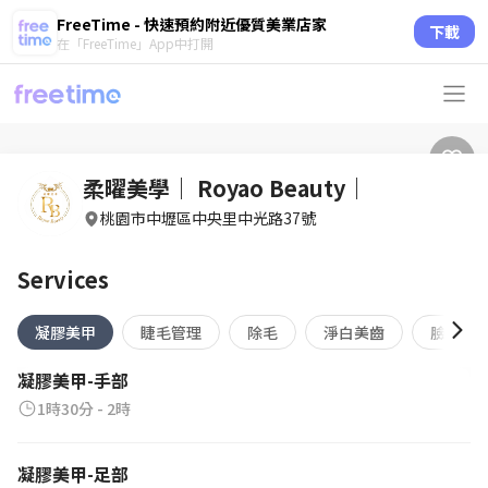
FreeTime - 快速預約附近優質美業店家
下載
在「FreeTime」App中打開
柔曜美學｜ Royao Beauty｜
桃園市中壢區中央里中光路37號
Services
凝膠美甲
睫毛管理
除毛
淨白美齒
臉部保
凝膠美甲-手部
1時30分 - 2時
凝膠美甲-足部