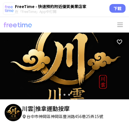
FreeTime - 快速預約附近優質美業店家
下載
在「FreeTime」App中打開
circle
circle
circle
川雲|推拿運動按摩
台中市神岡區神岡區豐洲路456巷25弄15號