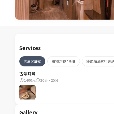
Services
古法沉靜式
植物之靈 *全身
療癒精油五行經
古法耳燭
1400元
20分 - 25分
Gallery