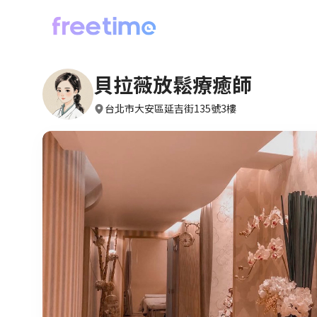
貝拉薇放鬆療癒師
台北市大安區延吉街135號3樓