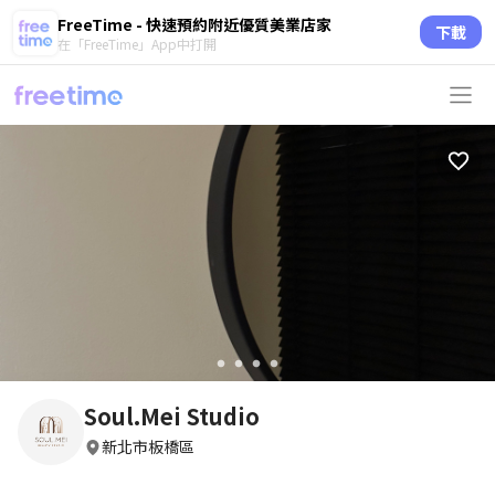
FreeTime - 快速預約附近優質美業店家
下載
在「FreeTime」App中打開
circle
circle
circle
circle
Soul.Mei Studio
新北市板橋區