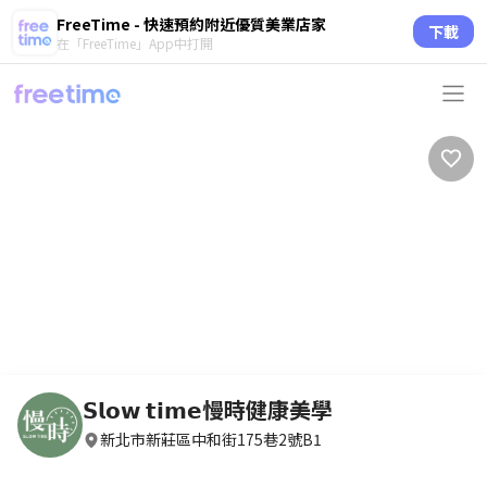
FreeTime - 快速預約附近優質美業店家
下載
在「FreeTime」App中打開
circle
circle
𝗦𝗹𝗼𝘄 𝘁𝗶𝗺𝗲慢時健康美學
新北市新莊區中和街175巷2號B1