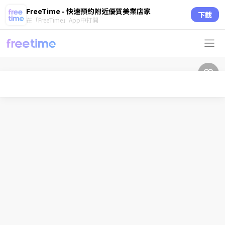
FreeTime - 快速預約附近優質美業店家
下載
在「FreeTime」App中打開