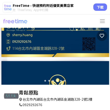
FreeTime - 快速預約附近優質美業店家
下載
在「FreeTime」App中打開
circle
circle
circle
circle
circle
circle
青鬆原點
台北市內湖區台北市內湖區金湖路328-2號1樓
0929292676