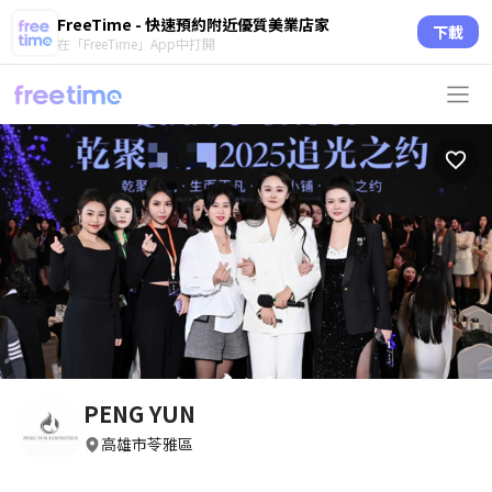
FreeTime - 快速預約附近優質美業店家
下載
在「FreeTime」App中打開
PENG YUN
高雄市苓雅區