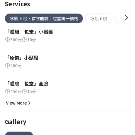
Services
冰肌 👩🏻▪首次體驗｜包堂統一價格
冰肌👦🏻
🫧熱蠟 
「體驗｜包堂」小鬍鬚
300元
10分
「原價」小鬍鬚
400元
「體驗｜包堂」全臉
450元
15分
View More
Gallery