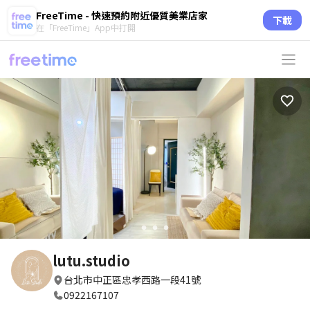
FreeTime - 快速預約附近優質美業店家
下載
在「FreeTime」App中打開
circle
circle
circle
lutu.studio
台北市中正區忠孝西路一段41號
0922167107