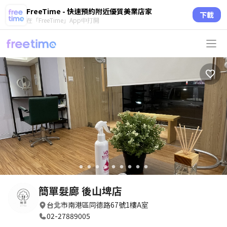
FreeTime - 快速預約附近優質美業店家
下載
在「FreeTime」App中打開
circle
circle
circle
circle
circle
circle
circle
circle
circle
簡單髮廊 後山埤店
台北市南港區同德路67號1樓A室
02-27889005