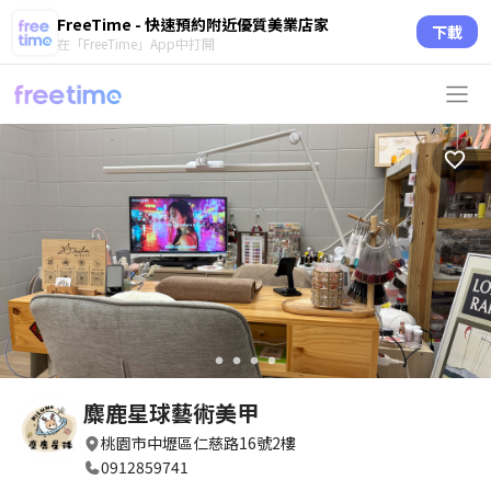
FreeTime - 快速預約附近優質美業店家
下載
在「FreeTime」App中打開
circle
circle
circle
circle
麋鹿星球藝術美甲
桃園市中壢區仁慈路16號2樓
0912859741