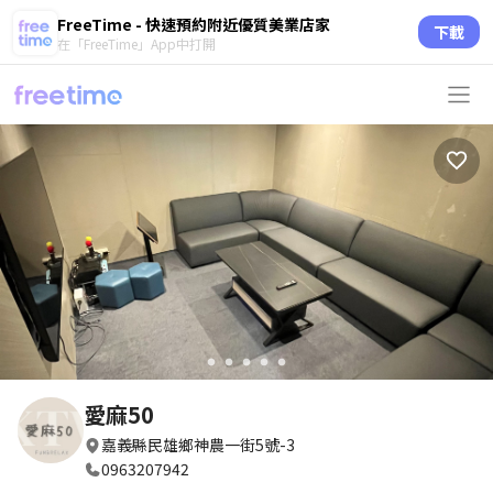
FreeTime - 快速預約附近優質美業店家
下載
在「FreeTime」App中打開
circle
circle
circle
circle
circle
愛麻50
嘉義縣民雄鄉神農一街5號-3
0963207942