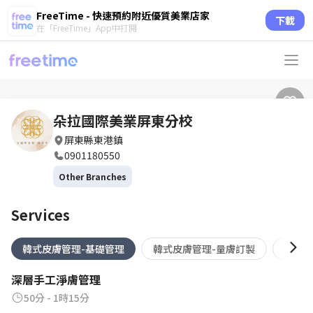
FreeTime - 快速預約附近優質美業店家
下載
在「FreeTime」App中打開
朵拉國際美業屏東分校
屏東縣東港鎮
0901180550
Other Branches
Services
韓式皮膚管理-基礎管理
韓式皮膚管理-量膚訂製
采耳
深層手工淨膚管理
50分 - 1時15分