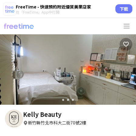
FreeTime - 快速預約附近優質美業店家
下載
在「FreeTime」App中打開
circle
circle
circle
Kelly Beauty
新竹縣竹北市科大二街70號2樓