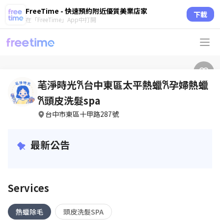
FreeTime - 快速預約附近優質美業店家
下載
在「FreeTime」App中打開
芼淨時光𐙚台中東區太平熱蠟𐙚孕婦熱蠟
𐙚頭皮洗髮spa
台中市東區十甲路287號
最新公告
Services
熱蠟除毛
頭皮洗髮SPA