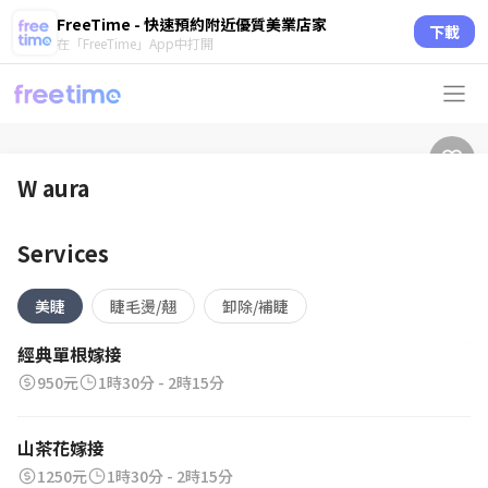
FreeTime - 快速預約附近優質美業店家
下載
在「FreeTime」App中打開
W aura
Services
美睫
睫毛燙/翹
卸除/補睫
經典單根嫁接
950元
1時30分 - 2時15分
山茶花嫁接
1250元
1時30分 - 2時15分