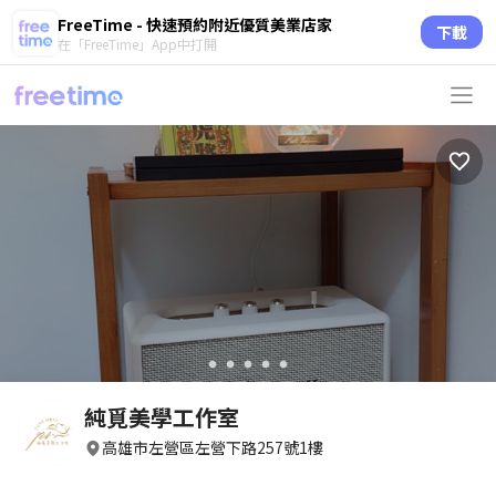
FreeTime - 快速預約附近優質美業店家
下載
在「FreeTime」App中打開
circle
circle
circle
circle
circle
純覓美學工作室
高雄市左營區左營下路257號1樓