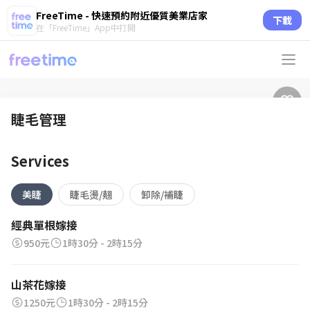
FreeTime - 快速預約附近優質美業店家
下載
在「FreeTime」App中打開
睫毛管理
Services
美睫
睫毛燙/翹
卸除/補睫
經典單根嫁接
950元
1時30分 - 2時15分
山茶花嫁接
1250元
1時30分 - 2時15分