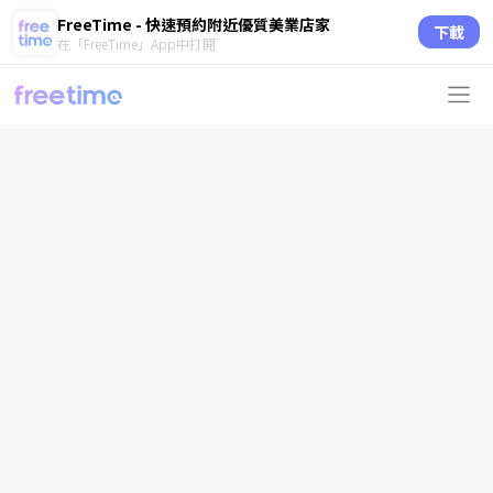
FreeTime - 快速預約附近優質美業店家
下載
在「FreeTime」App中打開