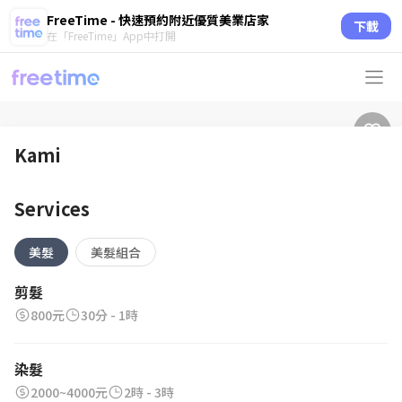
FreeTime - 快速預約附近優質美業店家
下載
在「FreeTime」App中打開
Kami
Services
美髮
美髮組合
剪髮
800元
30分 - 1時
染髮
2000~4000元
2時 - 3時