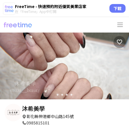
FreeTime - 快速預約附近優質美業店家
下載
在「FreeTime」App中打開
circle
circle
circle
circle
沐希美學
彰化縣伸港鄉中山路145號
0985815101