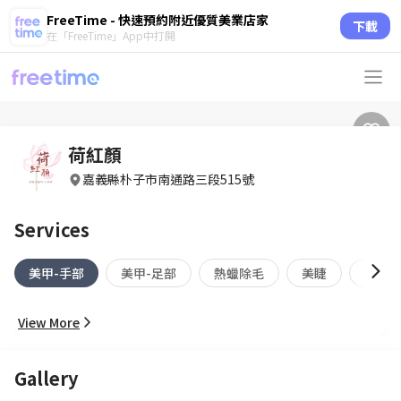
FreeTime - 快速預約附近優質美業店家
下載
在「FreeTime」App中打開
荷紅顏
嘉義縣朴子市南通路三段515號
Services
美甲-手部
美甲-足部
熱蠟除毛
美睫
紋繡
View More
Gallery