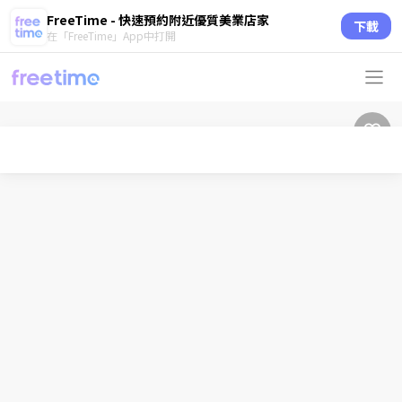
FreeTime - 快速預約附近優質美業店家
下載
在「FreeTime」App中打開