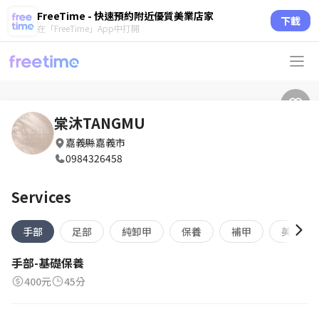
FreeTime - 快速預約附近優質美業店家
下載
在「FreeTime」App中打開
棠沐TANGMU
嘉義縣嘉義市
0984326458
Services
手部
足部
純卸甲
保養
補甲
美睫
手部-基礎保養
400元
45分