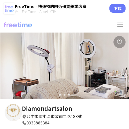
FreeTime - 快速預約附近優質美業店家
下載
在「FreeTime」App中打開
circle
circle
circle
Diamondartsalon
台中市南屯區市政南二路183號
0933885384