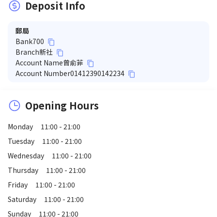
Deposit Info
郵局
Bank
700
content_copy
Branch
新社
content_copy
Account Name
曾俞菲
content_copy
Account Number
01412390142234
content_copy
Opening Hours
Monday
11:00 - 21:00
Tuesday
11:00 - 21:00
Wednesday
11:00 - 21:00
Thursday
11:00 - 21:00
Friday
11:00 - 21:00
Saturday
11:00 - 21:00
Sunday
11:00 - 21:00