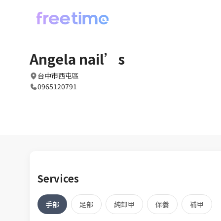
Angela nail’s
台中市西屯區
0965120791
Services
手部
足部
純卸甲
保養
補甲