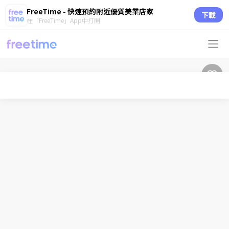
FreeTime - 快速預約附近優質美業店家
下載
在「FreeTime」App中打開