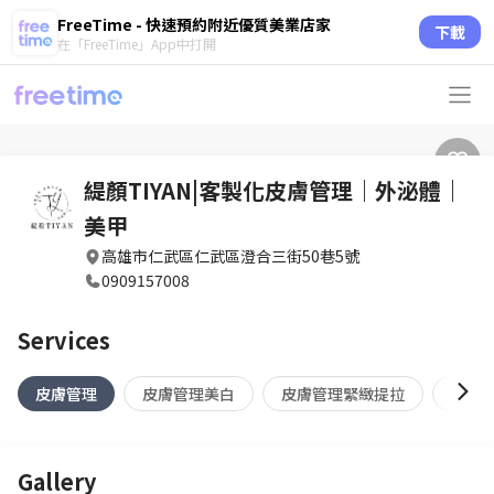
FreeTime - 快速預約附近優質美業店家
下載
在「FreeTime」App中打開
緹顏TIYAN|客製化皮膚管理｜外泌體｜
美甲
高雄市仁武區仁武區澄合三街50巷5號
0909157008
Services
皮膚管理
皮膚管理美白
皮膚管理緊緻提拉
皮膚
Gallery