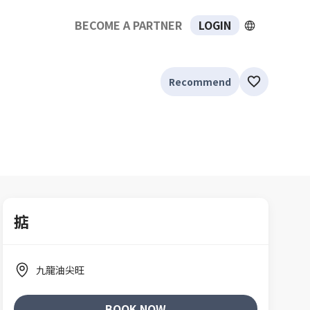
BECOME A PARTNER
LOGIN
Recommend
掂
九龍油尖旺
BOOK NOW