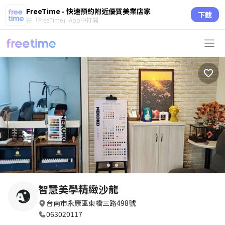
FreeTime - 快速預約附近優質美業店家
下載
在「FreeTime」App中打開
circle
circle
智慧美學精緻沙龍
台南市永康區東橋三路498號
063020117