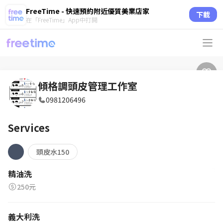
FreeTime - 快速預約附近優質美業店家
下載
在「FreeTime」App中打開
傾格調頭皮管理工作室
0981206496
Services
頭皮水150
精油洗
250元
義大利洗